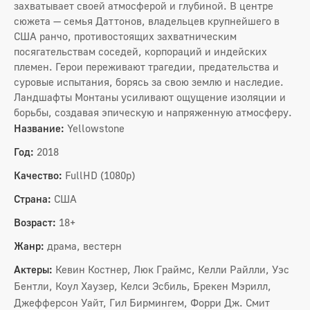
захватывает своей атмосферой и глубиной. В центре
сюжета — семья Даттонов, владельцев крупнейшего в
США ранчо, противостоящих захватническим
посягательствам соседей, корпораций и индейских
племен. Герои переживают трагедии, предательства и
суровые испытания, борясь за свою землю и наследие.
Ландшафты Монтаны усиливают ощущение изоляции и
борьбы, создавая эпическую и напряженную атмосферу.
Название:
Yellowstone
Год:
2018
Качество:
FullHD (1080p)
Страна:
США
Возраст:
18+
Жанр:
драма, вестерн
Актеры:
Кевин Костнер, Люк Граймс, Келли Райлли, Уэс
Бентли, Коул Хаузер, Келси Эсбиль, Брекен Мэрилл,
Джефферсон Уайт, Гил Бирмингем, Форри Дж. Смит